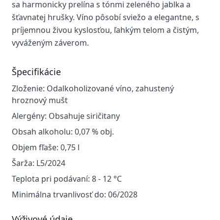
sa harmonicky prelína s tónmi zeleného jablka a
šťavnatej hrušky. Víno pôsobí sviežo a elegantne, s
príjemnou živou kyslosťou, ľahkým telom a čistým,
vyváženým záverom.
Špecifikácie
Zloženie:
Odalkoholizované víno, zahustený
hroznový mušt
Alergény:
Obsahuje siričitany
Obsah alkoholu:
0,07 % obj.
Objem fľaše:
0,75 l
Šarža:
L5/2024
Teplota pri podávaní:
8 - 12 °C
Minimálna trvanlivosť do:
06/2028
Výživové údaje