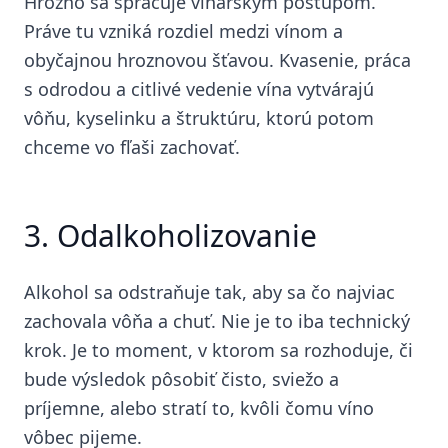
Hrozno sa spracuje vinárskym postupom.
Práve tu vzniká rozdiel medzi vínom a
obyčajnou hroznovou šťavou. Kvasenie, práca
s odrodou a citlivé vedenie vína vytvárajú
vôňu, kyselinku a štruktúru, ktorú potom
chceme vo fľaši zachovať.
3. Odalkoholizovanie
Alkohol sa odstraňuje tak, aby sa čo najviac
zachovala vôňa a chuť. Nie je to iba technický
krok. Je to moment, v ktorom sa rozhoduje, či
bude výsledok pôsobiť čisto, sviežo a
príjemne, alebo stratí to, kvôli čomu víno
vôbec pijeme.